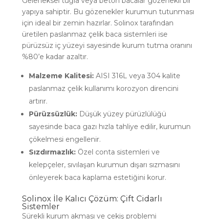
Geleneksel tuğla veya beton bacalar gözenekli bir
yapıya sahiptir. Bu gözenekler kurumun tutunması
için ideal bir zemin hazırlar. Solinox tarafından
üretilen paslanmaz çelik baca sistemleri ise
pürüzsüz iç yüzeyi sayesinde kurum tutma oranını
%80’e kadar azaltır.
Malzeme Kalitesi:
AISI 316L veya 304 kalite
paslanmaz çelik kullanımı korozyon direncini
artırır.
Pürüzsüzlük:
Düşük yüzey pürüzlülüğü
sayesinde baca gazı hızla tahliye edilir, kurumun
çökelmesi engellenir.
Sızdırmazlık:
Özel conta sistemleri ve
kelepçeler, sıvılaşan kurumun dışarı sızmasını
önleyerek baca kaplama estetiğini korur.
Solinox İle Kalıcı Çözüm: Çift Cidarlı
Sistemler
Sürekli kurum akması ve çekiş problemi